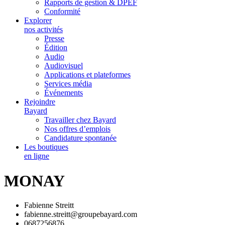
Rapports de gestion & DPEF
Conformité
Explorer
nos activités
Presse
Édition
Audio
Audiovisuel
Applications et plateformes
Services média
Événements
Rejoindre
Bayard
Travailler chez Bayard
Nos offres d’emplois
Candidature spontanée
Les boutiques
en ligne
MONAY
Fabienne Streitt
fabienne.streitt@groupebayard.com
0687256876