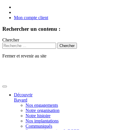
Mon compte client
Rechercher un contenu :
Chercher
Fermer et revenir au site
Aller
au
contenu
Découvrir
Bayard
Nos engagements
Notre organisation
Notre histoire
Nos implantations
Communiqués