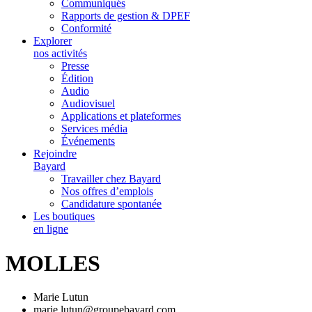
Communiqués
Rapports de gestion & DPEF
Conformité
Explorer
nos activités
Presse
Édition
Audio
Audiovisuel
Applications et plateformes
Services média
Événements
Rejoindre
Bayard
Travailler chez Bayard
Nos offres d’emplois
Candidature spontanée
Les boutiques
en ligne
MOLLES
Marie Lutun
marie.lutun@groupebayard.com