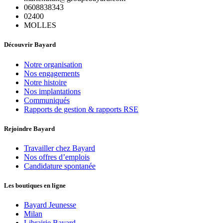
0608838343
02400
MOLLES
Découvrir Bayard
Notre organisation
Nos engagements
Notre histoire
Nos implantations
Communiqués
Rapports de gestion & rapports RSE
Rejoindre Bayard
Travailler chez Bayard
Nos offres d’emplois
Candidature spontanée
Les boutiques en ligne
Bayard Jeunesse
Milan
Librairie Bayard