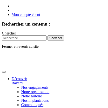
Mon compte client
Rechercher un contenu :
Chercher
Fermer et revenir au site
Aller
au
contenu
Découvrir
Bayard
Nos engagements
Notre organisation
Notre histoire
Nos implantations
Communiqués