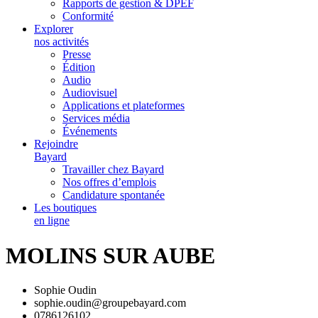
Rapports de gestion & DPEF
Conformité
Explorer
nos activités
Presse
Édition
Audio
Audiovisuel
Applications et plateformes
Services média
Événements
Rejoindre
Bayard
Travailler chez Bayard
Nos offres d’emplois
Candidature spontanée
Les boutiques
en ligne
MOLINS SUR AUBE
Sophie Oudin
sophie.oudin@groupebayard.com
0786126102