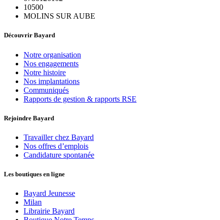
10500
MOLINS SUR AUBE
Découvrir Bayard
Notre organisation
Nos engagements
Notre histoire
Nos implantations
Communiqués
Rapports de gestion & rapports RSE
Rejoindre Bayard
Travailler chez Bayard
Nos offres d’emplois
Candidature spontanée
Les boutiques en ligne
Bayard Jeunesse
Milan
Librairie Bayard
Boutique Notre Temps