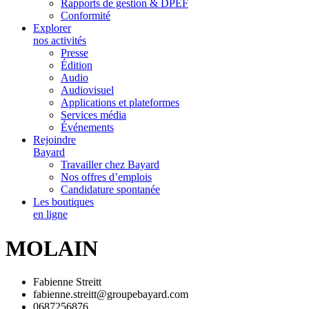
Rapports de gestion & DPEF
Conformité
Explorer
nos activités
Presse
Édition
Audio
Audiovisuel
Applications et plateformes
Services média
Événements
Rejoindre
Bayard
Travailler chez Bayard
Nos offres d’emplois
Candidature spontanée
Les boutiques
en ligne
MOLAIN
Fabienne Streitt
fabienne.streitt@groupebayard.com
0687256876