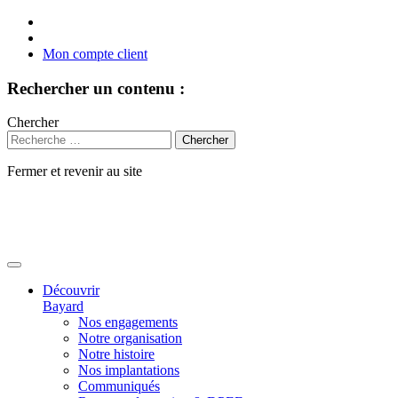
Mon compte client
Rechercher un contenu :
Chercher
Fermer et revenir au site
Aller
au
contenu
Découvrir
Bayard
Nos engagements
Notre organisation
Notre histoire
Nos implantations
Communiqués