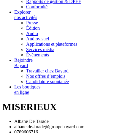
Rapports de gestion & DPEF
Conformité
Explorer
nos activités
Presse
Édition
Audio
Audiovisuel
Applications et plateformes
Services média
Événements
Rejoindre
Bayard
Travailler chez Bayard
Nos offres d’emplois
Candidature spontanée
Les boutiques
en ligne
MISERIEUX
Albane De Tarade
albane.de-tarade@groupebayard.com
0789606716