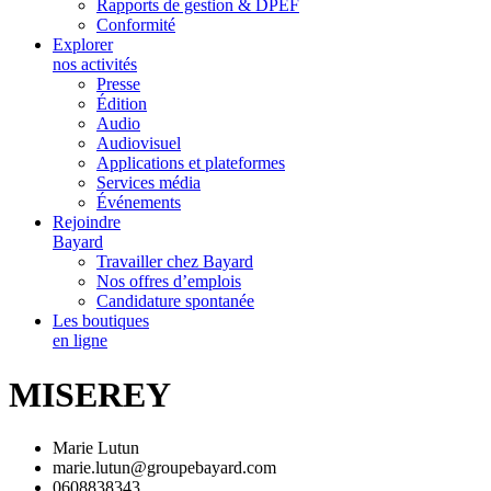
Rapports de gestion & DPEF
Conformité
Explorer
nos activités
Presse
Édition
Audio
Audiovisuel
Applications et plateformes
Services média
Événements
Rejoindre
Bayard
Travailler chez Bayard
Nos offres d’emplois
Candidature spontanée
Les boutiques
en ligne
MISEREY
Marie Lutun
marie.lutun@groupebayard.com
0608838343