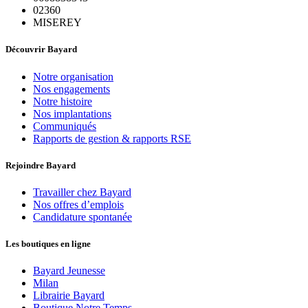
02360
MISEREY
Découvrir Bayard
Notre organisation
Nos engagements
Notre histoire
Nos implantations
Communiqués
Rapports de gestion & rapports RSE
Rejoindre Bayard
Travailler chez Bayard
Nos offres d’emplois
Candidature spontanée
Les boutiques en ligne
Bayard Jeunesse
Milan
Librairie Bayard
Boutique Notre Temps