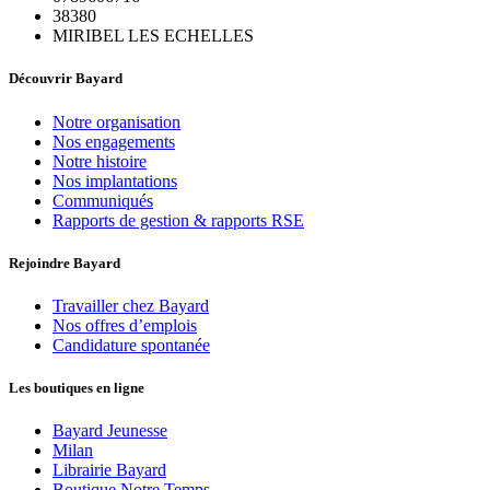
38380
MIRIBEL LES ECHELLES
Découvrir Bayard
Notre organisation
Nos engagements
Notre histoire
Nos implantations
Communiqués
Rapports de gestion & rapports RSE
Rejoindre Bayard
Travailler chez Bayard
Nos offres d’emplois
Candidature spontanée
Les boutiques en ligne
Bayard Jeunesse
Milan
Librairie Bayard
Boutique Notre Temps