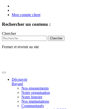
Mon compte client
Rechercher un contenu :
Chercher
Fermer et revenir au site
Aller
au
contenu
Découvrir
Bayard
Nos engagements
Notre organisation
Notre histoire
Nos implantations
Communiqués