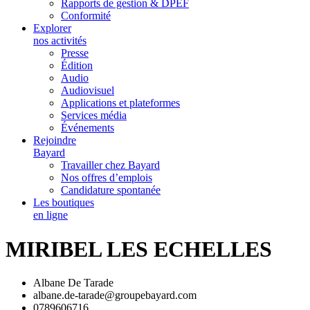
Rapports de gestion & DPEF
Conformité
Explorer
nos activités
Presse
Édition
Audio
Audiovisuel
Applications et plateformes
Services média
Événements
Rejoindre
Bayard
Travailler chez Bayard
Nos offres d’emplois
Candidature spontanée
Les boutiques
en ligne
MIRIBEL LES ECHELLES
Albane De Tarade
albane.de-tarade@groupebayard.com
0789606716