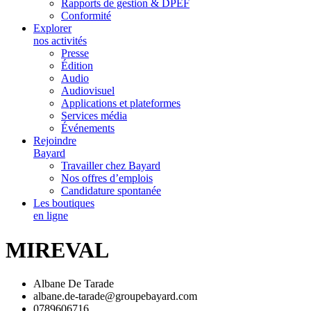
Rapports de gestion & DPEF
Conformité
Explorer
nos activités
Presse
Édition
Audio
Audiovisuel
Applications et plateformes
Services média
Événements
Rejoindre
Bayard
Travailler chez Bayard
Nos offres d’emplois
Candidature spontanée
Les boutiques
en ligne
MIREVAL
Albane De Tarade
albane.de-tarade@groupebayard.com
0789606716