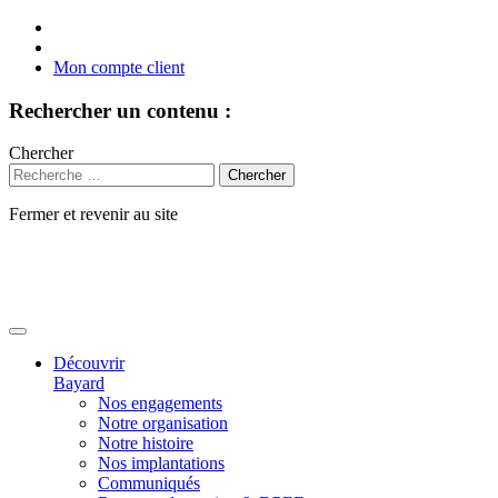
Mon compte client
Rechercher un contenu :
Chercher
Fermer et revenir au site
Aller
au
contenu
Découvrir
Bayard
Nos engagements
Notre organisation
Notre histoire
Nos implantations
Communiqués