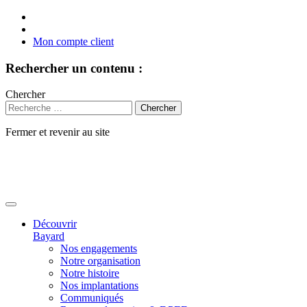
Mon compte client
Rechercher un contenu :
Chercher
Fermer et revenir au site
Aller
au
contenu
Découvrir
Bayard
Nos engagements
Notre organisation
Notre histoire
Nos implantations
Communiqués