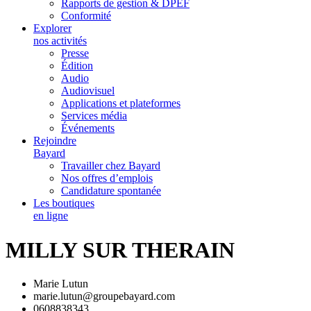
Rapports de gestion & DPEF
Conformité
Explorer
nos activités
Presse
Édition
Audio
Audiovisuel
Applications et plateformes
Services média
Événements
Rejoindre
Bayard
Travailler chez Bayard
Nos offres d’emplois
Candidature spontanée
Les boutiques
en ligne
MILLY SUR THERAIN
Marie Lutun
marie.lutun@groupebayard.com
0608838343