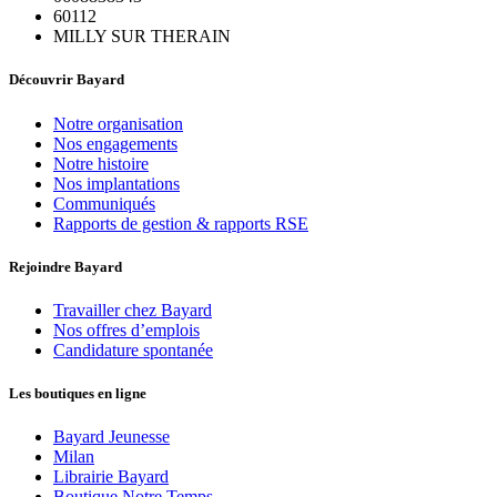
60112
MILLY SUR THERAIN
Découvrir Bayard
Notre organisation
Nos engagements
Notre histoire
Nos implantations
Communiqués
Rapports de gestion & rapports RSE
Rejoindre Bayard
Travailler chez Bayard
Nos offres d’emplois
Candidature spontanée
Les boutiques en ligne
Bayard Jeunesse
Milan
Librairie Bayard
Boutique Notre Temps