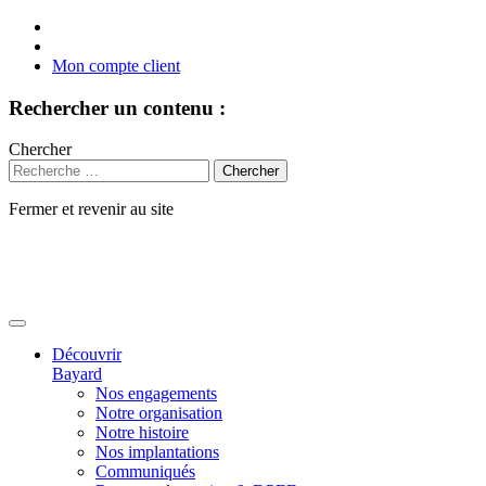
Mon compte client
Rechercher un contenu :
Chercher
Fermer et revenir au site
Aller
au
contenu
Découvrir
Bayard
Nos engagements
Notre organisation
Notre histoire
Nos implantations
Communiqués