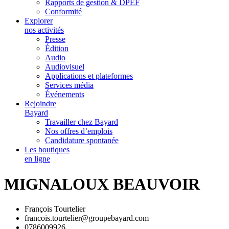
Rapports de gestion & DPEF
Conformité
Explorer
nos activités
Presse
Édition
Audio
Audiovisuel
Applications et plateformes
Services média
Événements
Rejoindre
Bayard
Travailler chez Bayard
Nos offres d’emplois
Candidature spontanée
Les boutiques
en ligne
MIGNALOUX BEAUVOIR
François Tourtelier
francois.tourtelier@groupebayard.com
0786009926