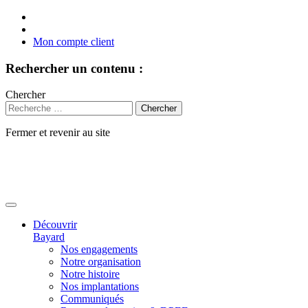
Mon compte client
Rechercher un contenu :
Chercher
Fermer et revenir au site
Aller
au
contenu
Découvrir
Bayard
Nos engagements
Notre organisation
Notre histoire
Nos implantations
Communiqués