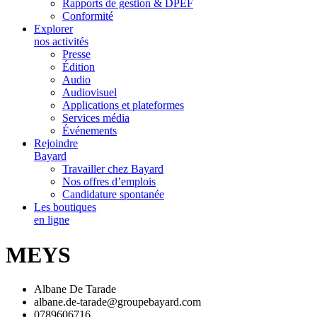
Rapports de gestion & DPEF
Conformité
Explorer
nos activités
Presse
Édition
Audio
Audiovisuel
Applications et plateformes
Services média
Événements
Rejoindre
Bayard
Travailler chez Bayard
Nos offres d’emplois
Candidature spontanée
Les boutiques
en ligne
MEYS
Albane De Tarade
albane.de-tarade@groupebayard.com
0789606716