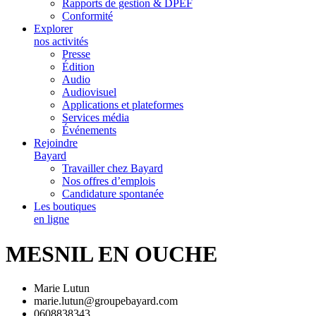
Rapports de gestion & DPEF
Conformité
Explorer
nos activités
Presse
Édition
Audio
Audiovisuel
Applications et plateformes
Services média
Événements
Rejoindre
Bayard
Travailler chez Bayard
Nos offres d’emplois
Candidature spontanée
Les boutiques
en ligne
MESNIL EN OUCHE
Marie Lutun
marie.lutun@groupebayard.com
0608838343