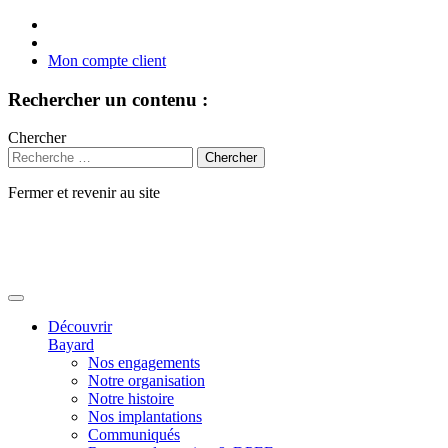
Mon compte client
Rechercher un contenu :
Chercher
Fermer et revenir au site
Aller
au
contenu
Découvrir
Bayard
Nos engagements
Notre organisation
Notre histoire
Nos implantations
Communiqués