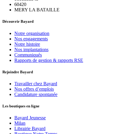
60420
MERY LA BATAILLE
Découvrir Bayard
Notre organisation
Nos engagements
Notre histoire
Nos implantations
Communiqués
Rapports de gestion & rapports RSE
Rejoindre Bayard
Travailler chez Bayard
Nos offres d’emplois
Candidature spontanée
Les boutiques en ligne
Bayard Jeunesse
Milan
Librairie Bayard
Boutique Notre Temps