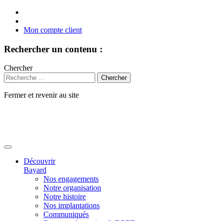
Mon compte client
Rechercher un contenu :
Chercher
Fermer et revenir au site
Aller
au
contenu
Découvrir
Bayard
Nos engagements
Notre organisation
Notre histoire
Nos implantations
Communiqués