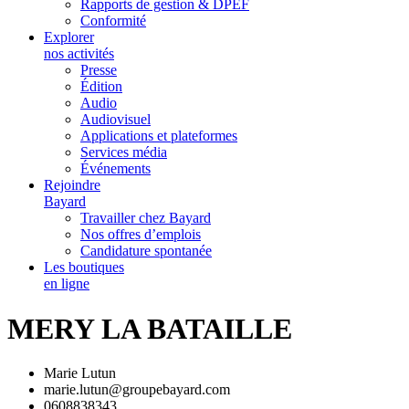
Rapports de gestion & DPEF
Conformité
Explorer
nos activités
Presse
Édition
Audio
Audiovisuel
Applications et plateformes
Services média
Événements
Rejoindre
Bayard
Travailler chez Bayard
Nos offres d’emplois
Candidature spontanée
Les boutiques
en ligne
MERY LA BATAILLE
Marie Lutun
marie.lutun@groupebayard.com
0608838343