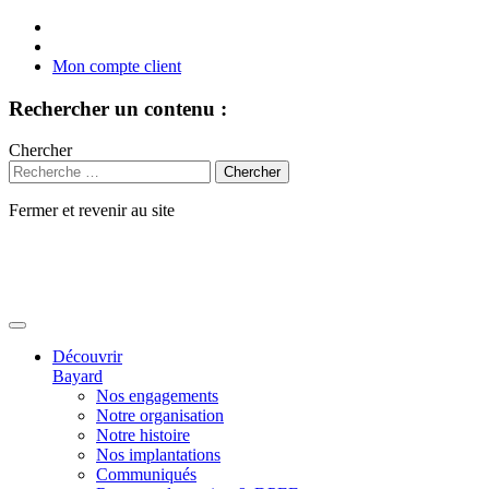
Mon compte client
Rechercher un contenu :
Chercher
Fermer et revenir au site
Aller
au
contenu
Découvrir
Bayard
Nos engagements
Notre organisation
Notre histoire
Nos implantations
Communiqués