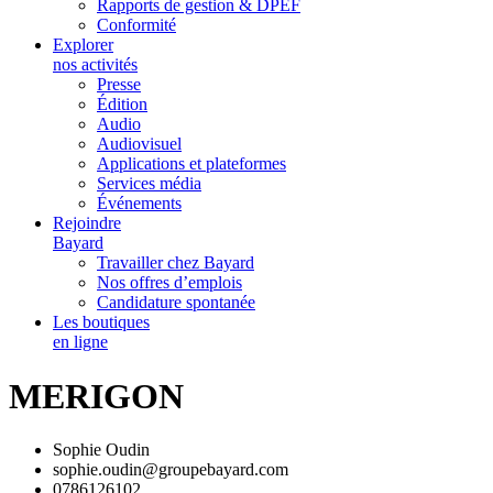
Rapports de gestion & DPEF
Conformité
Explorer
nos activités
Presse
Édition
Audio
Audiovisuel
Applications et plateformes
Services média
Événements
Rejoindre
Bayard
Travailler chez Bayard
Nos offres d’emplois
Candidature spontanée
Les boutiques
en ligne
MERIGON
Sophie Oudin
sophie.oudin@groupebayard.com
0786126102