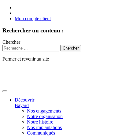
Mon compte client
Rechercher un contenu :
Chercher
Fermer et revenir au site
Aller
au
contenu
Découvrir
Bayard
Nos engagements
Notre organisation
Notre histoire
Nos implantations
Communiqués