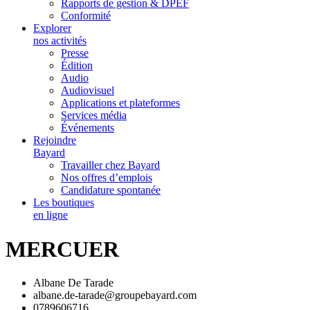
Rapports de gestion & DPEF
Conformité
Explorer
nos activités
Presse
Édition
Audio
Audiovisuel
Applications et plateformes
Services média
Événements
Rejoindre
Bayard
Travailler chez Bayard
Nos offres d’emplois
Candidature spontanée
Les boutiques
en ligne
MERCUER
Albane De Tarade
albane.de-tarade@groupebayard.com
0789606716