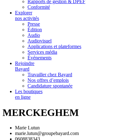
Rapports de gestion & DPEF
Conformité
Explorer
nos activités
Presse
Édition
Audio
Audiovisuel
Applications et plateformes
Services média
Événements
Rejoindre
Bayard
Travailler chez Bayard
Nos offres d’emplois
Candidature spontanée
Les boutiques
en ligne
MERCKEGHEM
Marie Lutun
marie.lutun@groupebayard.com
0608838343