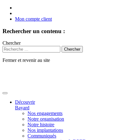
Mon compte client
Rechercher un contenu :
Chercher
Fermer et revenir au site
Aller
au
contenu
Découvrir
Bayard
Nos engagements
Notre organisation
Notre histoire
Nos implantations
Communiqués