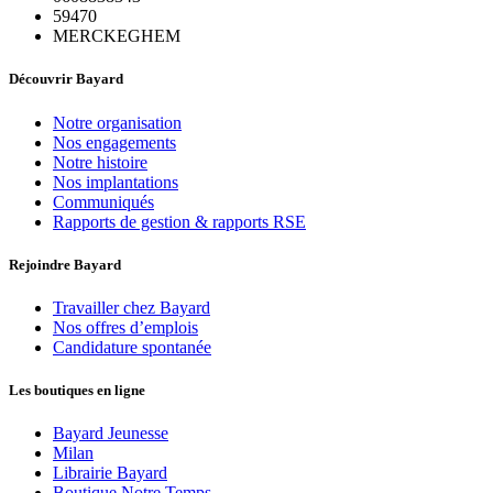
59470
MERCKEGHEM
Découvrir Bayard
Notre organisation
Nos engagements
Notre histoire
Nos implantations
Communiqués
Rapports de gestion & rapports RSE
Rejoindre Bayard
Travailler chez Bayard
Nos offres d’emplois
Candidature spontanée
Les boutiques en ligne
Bayard Jeunesse
Milan
Librairie Bayard
Boutique Notre Temps