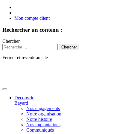
Mon compte client
Rechercher un contenu :
Chercher
Fermer et revenir au site
Aller
au
contenu
Découvrir
Bayard
Nos engagements
Notre organisation
Notre histoire
Nos implantations
Communiqués