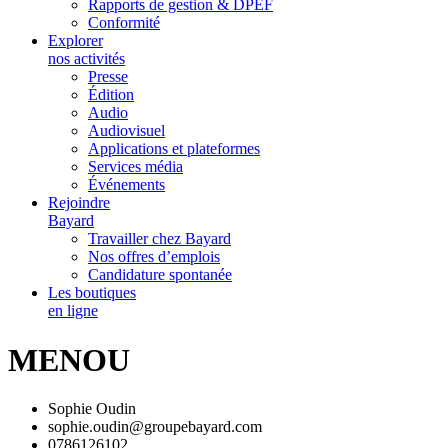
Rapports de gestion & DPEF
Conformité
Explorer
nos activités
Presse
Édition
Audio
Audiovisuel
Applications et plateformes
Services média
Événements
Rejoindre
Bayard
Travailler chez Bayard
Nos offres d’emplois
Candidature spontanée
Les boutiques
en ligne
MENOU
Sophie Oudin
sophie.oudin@groupebayard.com
0786126102