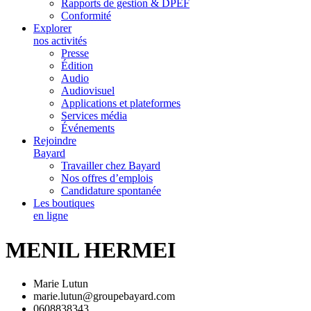
Rapports de gestion & DPEF
Conformité
Explorer
nos activités
Presse
Édition
Audio
Audiovisuel
Applications et plateformes
Services média
Événements
Rejoindre
Bayard
Travailler chez Bayard
Nos offres d’emplois
Candidature spontanée
Les boutiques
en ligne
MENIL HERMEI
Marie Lutun
marie.lutun@groupebayard.com
0608838343