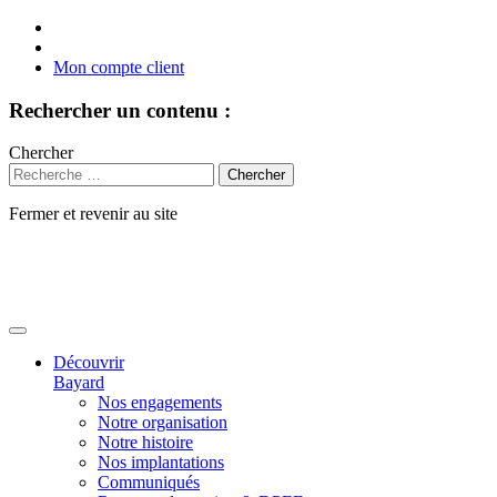
Mon compte client
Rechercher un contenu :
Chercher
Fermer et revenir au site
Aller
au
contenu
Découvrir
Bayard
Nos engagements
Notre organisation
Notre histoire
Nos implantations
Communiqués