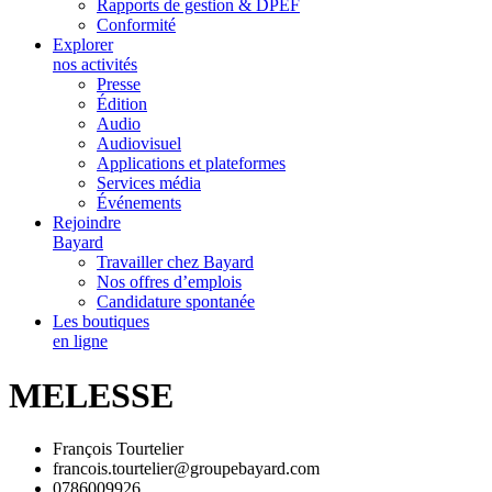
Rapports de gestion & DPEF
Conformité
Explorer
nos activités
Presse
Édition
Audio
Audiovisuel
Applications et plateformes
Services média
Événements
Rejoindre
Bayard
Travailler chez Bayard
Nos offres d’emplois
Candidature spontanée
Les boutiques
en ligne
MELESSE
François Tourtelier
francois.tourtelier@groupebayard.com
0786009926