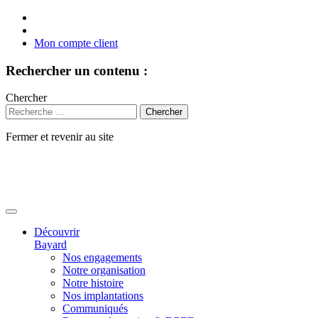
Mon compte client
Rechercher un contenu :
Chercher
Fermer et revenir au site
Aller
au
contenu
Découvrir
Bayard
Nos engagements
Notre organisation
Notre histoire
Nos implantations
Communiqués