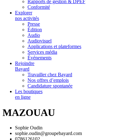
Rapports de gestion & DPEF
Conformité
Explorer
nos activités
Presse
Édition
Audio
Audiovisuel
Applications et plateformes
Services média
Événements
Rejoindre
Bayard
Travailler chez Bayard
Nos offres d’emplois
Candidature spontanée
Les boutiques
en ligne
MAZOUAU
Sophie Oudin
sophie.oudin@groupebayard.com
0786126102