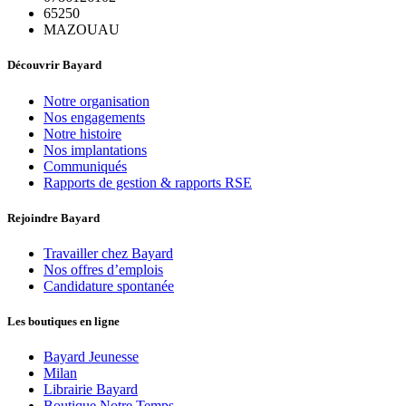
65250
MAZOUAU
Découvrir Bayard
Notre organisation
Nos engagements
Notre histoire
Nos implantations
Communiqués
Rapports de gestion & rapports RSE
Rejoindre Bayard
Travailler chez Bayard
Nos offres d’emplois
Candidature spontanée
Les boutiques en ligne
Bayard Jeunesse
Milan
Librairie Bayard
Boutique Notre Temps