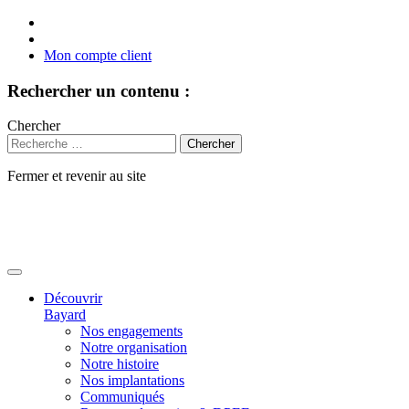
Mon compte client
Rechercher un contenu :
Chercher
Fermer et revenir au site
Aller
au
contenu
Découvrir
Bayard
Nos engagements
Notre organisation
Notre histoire
Nos implantations
Communiqués