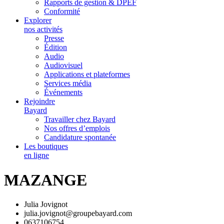
Rapports de gestion & DPEF
Conformité
Explorer
nos activités
Presse
Édition
Audio
Audiovisuel
Applications et plateformes
Services média
Événements
Rejoindre
Bayard
Travailler chez Bayard
Nos offres d’emplois
Candidature spontanée
Les boutiques
en ligne
MAZANGE
Julia Jovignot
julia.jovignot@groupebayard.com
0637106754