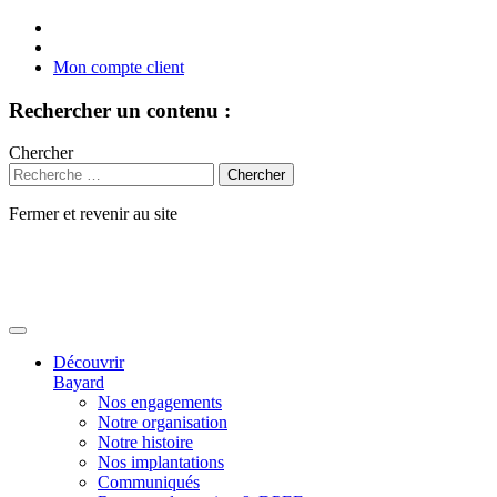
Mon compte client
Rechercher un contenu :
Chercher
Fermer et revenir au site
Aller
au
contenu
Découvrir
Bayard
Nos engagements
Notre organisation
Notre histoire
Nos implantations
Communiqués