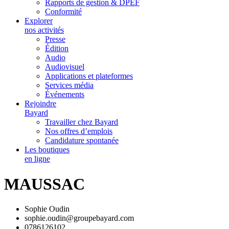
Rapports de gestion & DPEF
Conformité
Explorer
nos activités
Presse
Édition
Audio
Audiovisuel
Applications et plateformes
Services média
Événements
Rejoindre
Bayard
Travailler chez Bayard
Nos offres d’emplois
Candidature spontanée
Les boutiques
en ligne
MAUSSAC
Sophie Oudin
sophie.oudin@groupebayard.com
0786126102