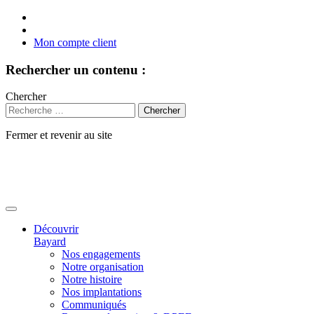
Mon compte client
Rechercher un contenu :
Chercher
Fermer et revenir au site
Aller
au
contenu
Découvrir
Bayard
Nos engagements
Notre organisation
Notre histoire
Nos implantations
Communiqués