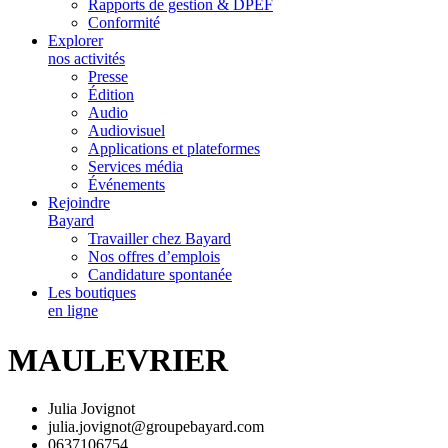
Rapports de gestion & DPEF
Conformité
Explorer
nos activités
Presse
Édition
Audio
Audiovisuel
Applications et plateformes
Services média
Événements
Rejoindre
Bayard
Travailler chez Bayard
Nos offres d’emplois
Candidature spontanée
Les boutiques
en ligne
MAULEVRIER
Julia Jovignot
julia.jovignot@groupebayard.com
0637106754