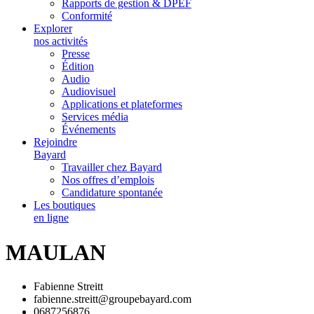
Rapports de gestion & DPEF
Conformité
Explorer
nos activités
Presse
Édition
Audio
Audiovisuel
Applications et plateformes
Services média
Événements
Rejoindre
Bayard
Travailler chez Bayard
Nos offres d’emplois
Candidature spontanée
Les boutiques
en ligne
MAULAN
Fabienne Streitt
fabienne.streitt@groupebayard.com
0687256876