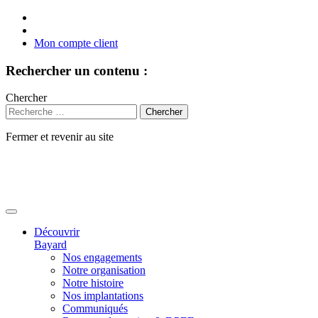
Mon compte client
Rechercher un contenu :
Chercher
Fermer et revenir au site
Aller
au
contenu
Découvrir
Bayard
Nos engagements
Notre organisation
Notre histoire
Nos implantations
Communiqués