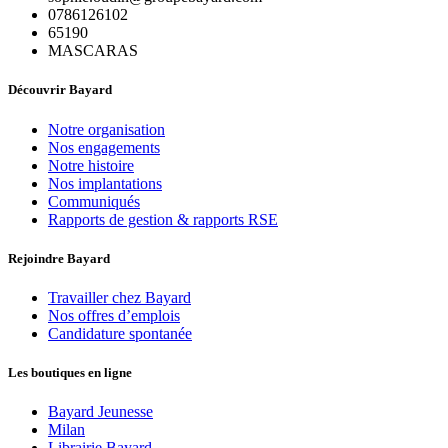
0786126102
65190
MASCARAS
Découvrir Bayard
Notre organisation
Nos engagements
Notre histoire
Nos implantations
Communiqués
Rapports de gestion & rapports RSE
Rejoindre Bayard
Travailler chez Bayard
Nos offres d’emplois
Candidature spontanée
Les boutiques en ligne
Bayard Jeunesse
Milan
Librairie Bayard