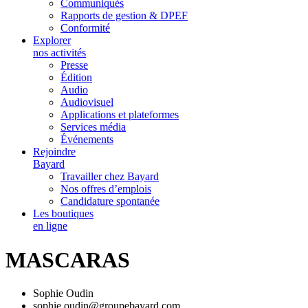
Communiqués
Rapports de gestion & DPEF
Conformité
Explorer
nos activités
Presse
Édition
Audio
Audiovisuel
Applications et plateformes
Services média
Événements
Rejoindre
Bayard
Travailler chez Bayard
Nos offres d’emplois
Candidature spontanée
Les boutiques
en ligne
MASCARAS
Sophie Oudin
sophie.oudin@groupebayard.com