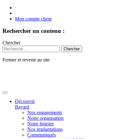
Mon compte client
Rechercher un contenu :
Chercher
Fermer et revenir au site
Aller
au
contenu
Découvrir
Bayard
Nos engagements
Notre organisation
Notre histoire
Nos implantations
Communiqués