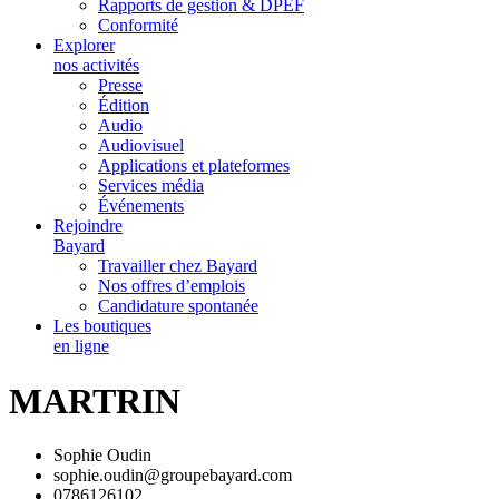
Rapports de gestion & DPEF
Conformité
Explorer
nos activités
Presse
Édition
Audio
Audiovisuel
Applications et plateformes
Services média
Événements
Rejoindre
Bayard
Travailler chez Bayard
Nos offres d’emplois
Candidature spontanée
Les boutiques
en ligne
MARTRIN
Sophie Oudin
sophie.oudin@groupebayard.com
0786126102