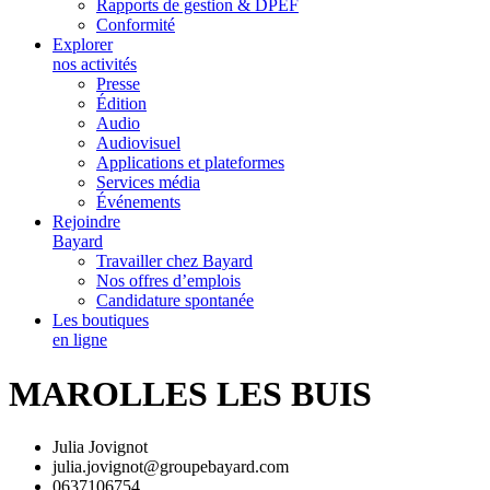
Rapports de gestion & DPEF
Conformité
Explorer
nos activités
Presse
Édition
Audio
Audiovisuel
Applications et plateformes
Services média
Événements
Rejoindre
Bayard
Travailler chez Bayard
Nos offres d’emplois
Candidature spontanée
Les boutiques
en ligne
MAROLLES LES BUIS
Julia Jovignot
julia.jovignot@groupebayard.com
0637106754