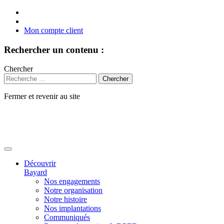
Mon compte client
Rechercher un contenu :
Chercher
Fermer et revenir au site
Aller
au
contenu
Découvrir
Bayard
Nos engagements
Notre organisation
Notre histoire
Nos implantations
Communiqués