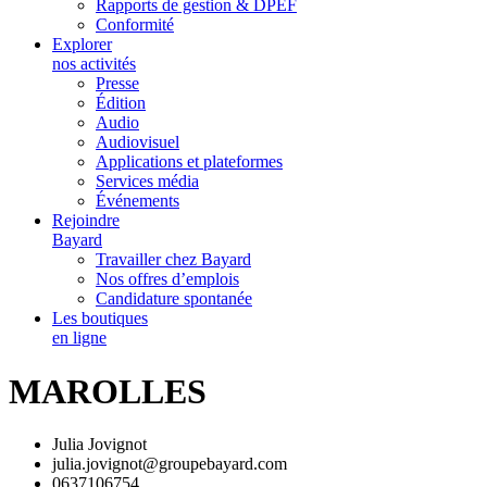
Rapports de gestion & DPEF
Conformité
Explorer
nos activités
Presse
Édition
Audio
Audiovisuel
Applications et plateformes
Services média
Événements
Rejoindre
Bayard
Travailler chez Bayard
Nos offres d’emplois
Candidature spontanée
Les boutiques
en ligne
MAROLLES
Julia Jovignot
julia.jovignot@groupebayard.com
0637106754