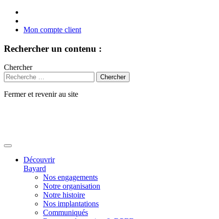
Mon compte client
Rechercher un contenu :
Chercher
Fermer et revenir au site
Aller
au
contenu
Découvrir
Bayard
Nos engagements
Notre organisation
Notre histoire
Nos implantations
Communiqués