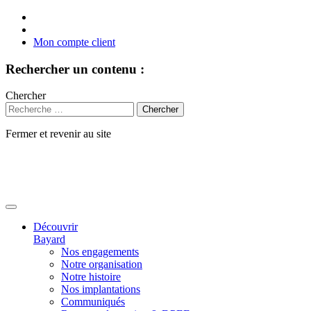
Mon compte client
Rechercher un contenu :
Chercher
Fermer et revenir au site
Aller
au
contenu
Découvrir
Bayard
Nos engagements
Notre organisation
Notre histoire
Nos implantations
Communiqués