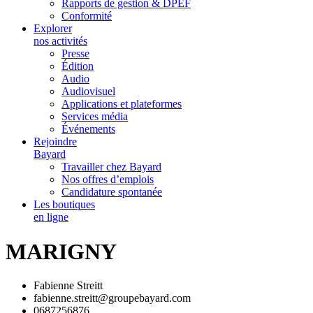
Rapports de gestion & DPEF
Conformité
Explorer
nos activités
Presse
Édition
Audio
Audiovisuel
Applications et plateformes
Services média
Événements
Rejoindre
Bayard
Travailler chez Bayard
Nos offres d’emplois
Candidature spontanée
Les boutiques
en ligne
MARIGNY
Fabienne Streitt
fabienne.streitt@groupebayard.com
0687256876