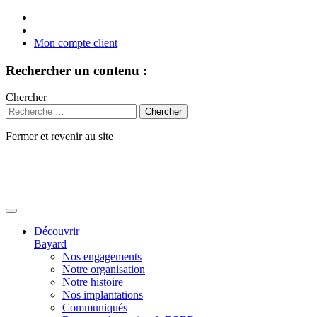
Mon compte client
Rechercher un contenu :
Chercher
Fermer et revenir au site
Aller
au
contenu
Découvrir
Bayard
Nos engagements
Notre organisation
Notre histoire
Nos implantations
Communiqués