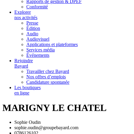
Rapports de gestion & DPEF
Conformité
Explorer
nos activités
Presse
Édition
Audio
Audiovisuel
Applications et plateformes
Services média
Événements
Rejoindre
Bayard
Travailler chez Bayard
Nos offres d’emplois
Candidature spontanée
Les boutiques
en ligne
MARIGNY LE CHATEL
Sophie Oudin
sophie.oudin@groupebayard.com
0786126102