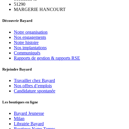
51290
MARGERIE HANCOURT
Découvrir Bayard
Notre organisation
Nos engagements
Notre histoire
Nos implantations
Communiqués
Rapports de gestion & rapports RSE
Rejoindre Bayard
Travailler chez Bayard
Nos offres d’emplois
Candidature spontanée
Les boutiques en ligne
Bayard Jeunesse
Milan
Librairie Bayard
Boutique Notre Temps