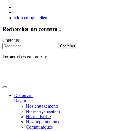
Mon compte client
Rechercher un contenu :
Chercher
Fermer et revenir au site
Aller
au
contenu
Découvrir
Bayard
Nos engagements
Notre organisation
Notre histoire
Nos implantations
Communiqués