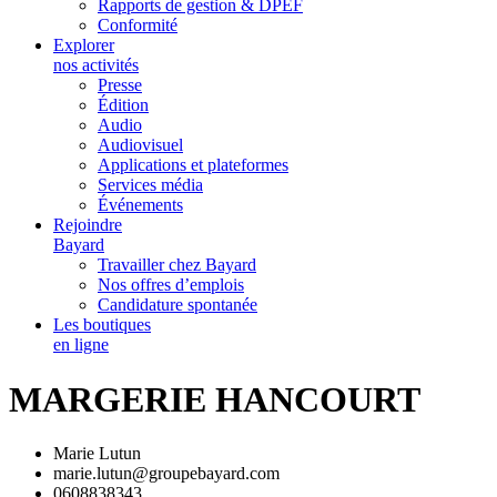
Rapports de gestion & DPEF
Conformité
Explorer
nos activités
Presse
Édition
Audio
Audiovisuel
Applications et plateformes
Services média
Événements
Rejoindre
Bayard
Travailler chez Bayard
Nos offres d’emplois
Candidature spontanée
Les boutiques
en ligne
MARGERIE HANCOURT
Marie Lutun
marie.lutun@groupebayard.com
0608838343