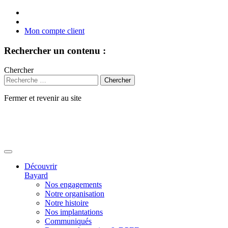
Mon compte client
Rechercher un contenu :
Chercher
Fermer et revenir au site
Aller
au
contenu
Découvrir
Bayard
Nos engagements
Notre organisation
Notre histoire
Nos implantations
Communiqués