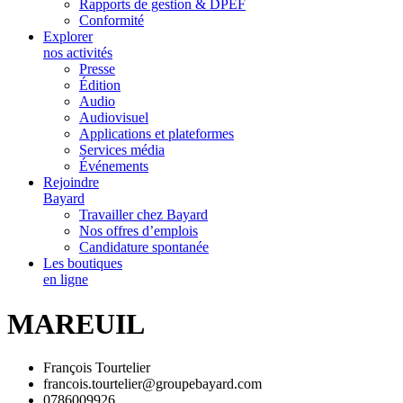
Rapports de gestion & DPEF
Conformité
Explorer
nos activités
Presse
Édition
Audio
Audiovisuel
Applications et plateformes
Services média
Événements
Rejoindre
Bayard
Travailler chez Bayard
Nos offres d’emplois
Candidature spontanée
Les boutiques
en ligne
MAREUIL
François Tourtelier
francois.tourtelier@groupebayard.com
0786009926