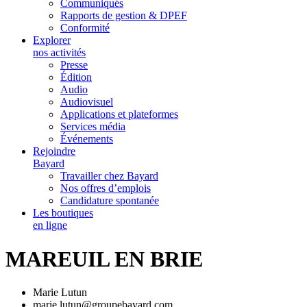
Communiqués
Rapports de gestion & DPEF
Conformité
Explorer
nos activités
Presse
Édition
Audio
Audiovisuel
Applications et plateformes
Services média
Événements
Rejoindre
Bayard
Travailler chez Bayard
Nos offres d’emplois
Candidature spontanée
Les boutiques
en ligne
MAREUIL EN BRIE
Marie Lutun
marie.lutun@groupebayard.com