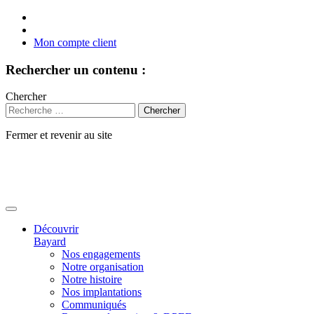
Mon compte client
Rechercher un contenu :
Chercher
Fermer et revenir au site
Aller
au
contenu
Découvrir
Bayard
Nos engagements
Notre organisation
Notre histoire
Nos implantations
Communiqués