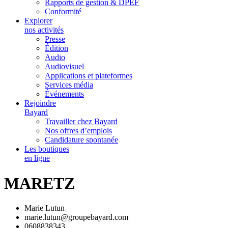
Rapports de gestion & DPEF
Conformité
Explorer
nos activités
Presse
Édition
Audio
Audiovisuel
Applications et plateformes
Services média
Événements
Rejoindre
Bayard
Travailler chez Bayard
Nos offres d’emplois
Candidature spontanée
Les boutiques
en ligne
MARETZ
Marie Lutun
marie.lutun@groupebayard.com
0608838343