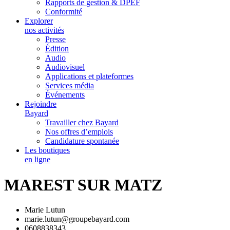
Rapports de gestion & DPEF
Conformité
Explorer
nos activités
Presse
Édition
Audio
Audiovisuel
Applications et plateformes
Services média
Événements
Rejoindre
Bayard
Travailler chez Bayard
Nos offres d’emplois
Candidature spontanée
Les boutiques
en ligne
MAREST SUR MATZ
Marie Lutun
marie.lutun@groupebayard.com
0608838343