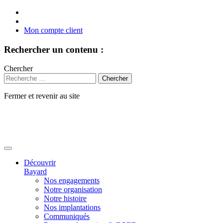
Mon compte client
Rechercher un contenu :
Chercher
Fermer et revenir au site
Aller
au
contenu
Découvrir
Bayard
Nos engagements
Notre organisation
Notre histoire
Nos implantations
Communiqués