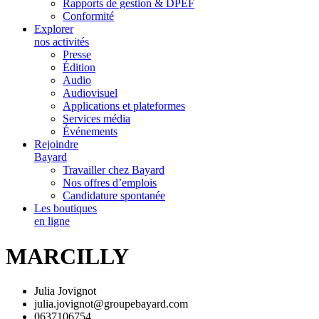
Rapports de gestion & DPEF
Conformité
Explorer
nos activités
Presse
Édition
Audio
Audiovisuel
Applications et plateformes
Services média
Événements
Rejoindre
Bayard
Travailler chez Bayard
Nos offres d’emplois
Candidature spontanée
Les boutiques
en ligne
MARCILLY
Julia Jovignot
julia.jovignot@groupebayard.com
0637106754