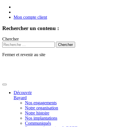
Mon compte client
Rechercher un contenu :
Chercher
Fermer et revenir au site
Aller
au
contenu
Découvrir
Bayard
Nos engagements
Notre organisation
Notre histoire
Nos implantations
Communiqués