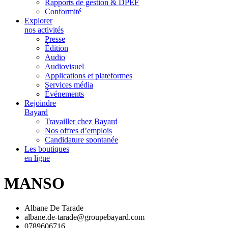
Rapports de gestion & DPEF
Conformité
Explorer
nos activités
Presse
Édition
Audio
Audiovisuel
Applications et plateformes
Services média
Événements
Rejoindre
Bayard
Travailler chez Bayard
Nos offres d’emplois
Candidature spontanée
Les boutiques
en ligne
MANSO
Albane De Tarade
albane.de-tarade@groupebayard.com
0789606716