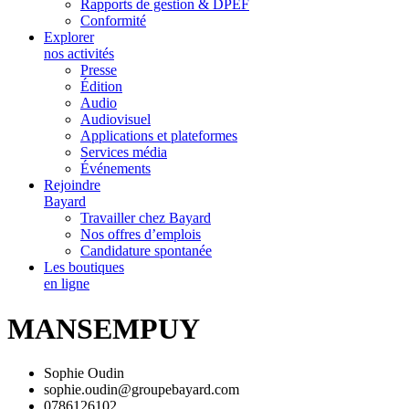
Rapports de gestion & DPEF
Conformité
Explorer
nos activités
Presse
Édition
Audio
Audiovisuel
Applications et plateformes
Services média
Événements
Rejoindre
Bayard
Travailler chez Bayard
Nos offres d’emplois
Candidature spontanée
Les boutiques
en ligne
MANSEMPUY
Sophie Oudin
sophie.oudin@groupebayard.com
0786126102