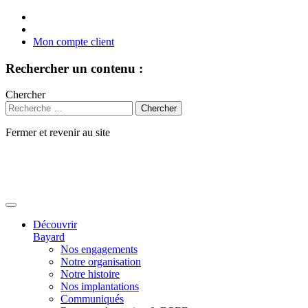
Mon compte client
Rechercher un contenu :
Chercher
Fermer et revenir au site
Aller
au
contenu
Découvrir
Bayard
Nos engagements
Notre organisation
Notre histoire
Nos implantations
Communiqués