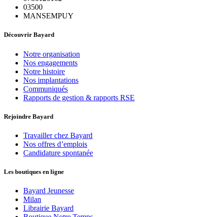
03500
MANSEMPUY
Découvrir Bayard
Notre organisation
Nos engagements
Notre histoire
Nos implantations
Communiqués
Rapports de gestion & rapports RSE
Rejoindre Bayard
Travailler chez Bayard
Nos offres d’emplois
Candidature spontanée
Les boutiques en ligne
Bayard Jeunesse
Milan
Librairie Bayard
Boutique Notre Temps