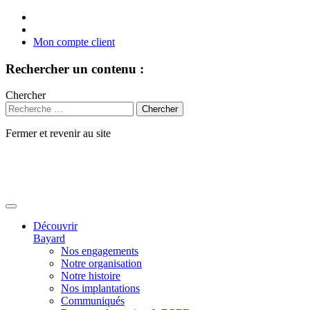
Mon compte client
Rechercher un contenu :
Chercher
Fermer et revenir au site
Aller
au
contenu
Découvrir
Bayard
Nos engagements
Notre organisation
Notre histoire
Nos implantations
Communiqués