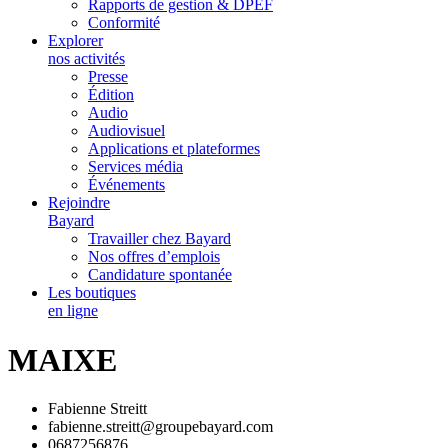
Rapports de gestion & DPEF
Conformité
Explorer
nos activités
Presse
Édition
Audio
Audiovisuel
Applications et plateformes
Services média
Événements
Rejoindre
Bayard
Travailler chez Bayard
Nos offres d’emplois
Candidature spontanée
Les boutiques
en ligne
MAIXE
Fabienne Streitt
fabienne.streitt@groupebayard.com
0687256876