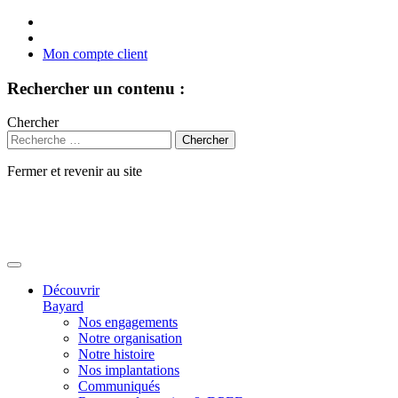
Mon compte client
Rechercher un contenu :
Chercher
Fermer et revenir au site
Aller
au
contenu
Découvrir
Bayard
Nos engagements
Notre organisation
Notre histoire
Nos implantations
Communiqués