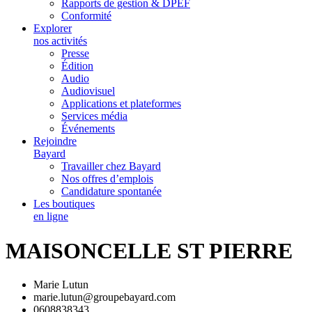
Rapports de gestion & DPEF
Conformité
Explorer
nos activités
Presse
Édition
Audio
Audiovisuel
Applications et plateformes
Services média
Événements
Rejoindre
Bayard
Travailler chez Bayard
Nos offres d’emplois
Candidature spontanée
Les boutiques
en ligne
MAISONCELLE ST PIERRE
Marie Lutun
marie.lutun@groupebayard.com
0608838343