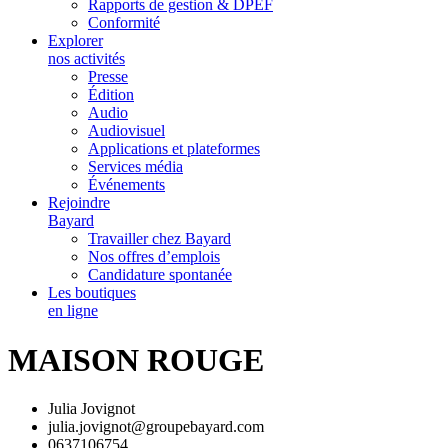
Rapports de gestion & DPEF
Conformité
Explorer
nos activités
Presse
Édition
Audio
Audiovisuel
Applications et plateformes
Services média
Événements
Rejoindre
Bayard
Travailler chez Bayard
Nos offres d’emplois
Candidature spontanée
Les boutiques
en ligne
MAISON ROUGE
Julia Jovignot
julia.jovignot@groupebayard.com
0637106754