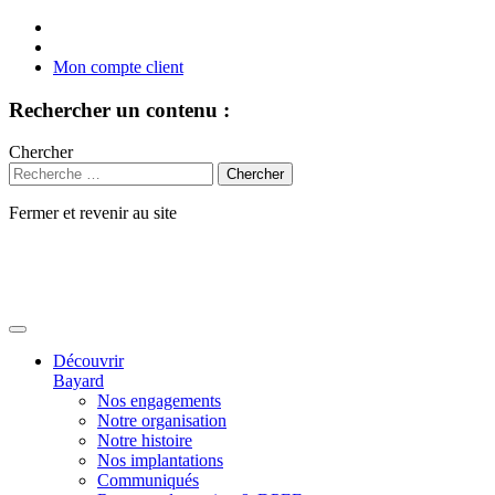
Mon compte client
Rechercher un contenu :
Chercher
Fermer et revenir au site
Aller
au
contenu
Découvrir
Bayard
Nos engagements
Notre organisation
Notre histoire
Nos implantations
Communiqués