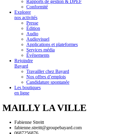
Rapports de gestion & DPEF
Conformité
Explorer
nos activités
Presse
Édition
Audio
Audiovisuel
Applications et plateformes
Services média
Événements
Rejoindre
Bayard
Travailler chez Bayard
Nos offres d’emplois
Candidature spontanée
Les boutiques
en ligne
MAILLY LA VILLE
Fabienne Streitt
fabienne.streitt@groupebayard.com
0687256876