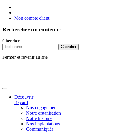
Mon compte client
Rechercher un contenu :
Chercher
Fermer et revenir au site
Aller
au
contenu
Découvrir
Bayard
Nos engagements
Notre organisation
Notre histoire
Nos implantations
Communiqués