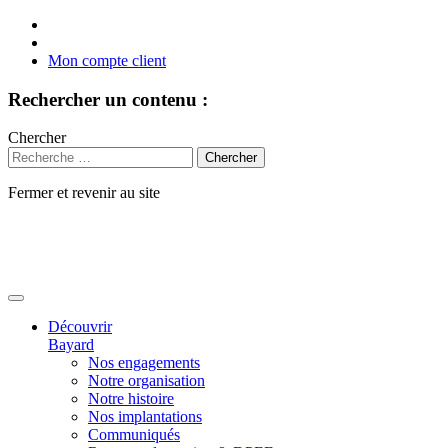
Mon compte client
Rechercher un contenu :
Chercher
Fermer et revenir au site
Aller
au
contenu
Découvrir
Bayard
Nos engagements
Notre organisation
Notre histoire
Nos implantations
Communiqués