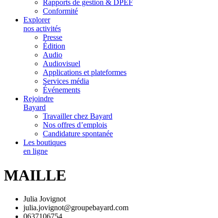
Rapports de gestion & DPEF
Conformité
Explorer
nos activités
Presse
Édition
Audio
Audiovisuel
Applications et plateformes
Services média
Événements
Rejoindre
Bayard
Travailler chez Bayard
Nos offres d’emplois
Candidature spontanée
Les boutiques
en ligne
MAILLE
Julia Jovignot
julia.jovignot@groupebayard.com
0637106754