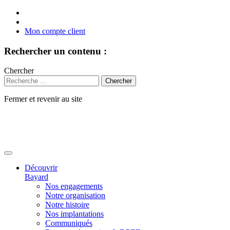
Mon compte client
Rechercher un contenu :
Chercher
Fermer et revenir au site
Aller
au
contenu
Découvrir
Bayard
Nos engagements
Notre organisation
Notre histoire
Nos implantations
Communiqués