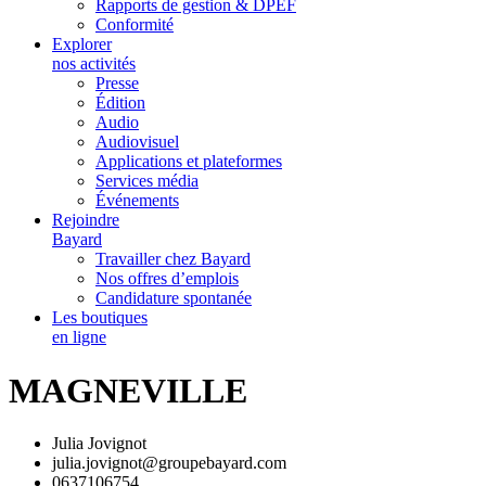
Rapports de gestion & DPEF
Conformité
Explorer
nos activités
Presse
Édition
Audio
Audiovisuel
Applications et plateformes
Services média
Événements
Rejoindre
Bayard
Travailler chez Bayard
Nos offres d’emplois
Candidature spontanée
Les boutiques
en ligne
MAGNEVILLE
Julia Jovignot
julia.jovignot@groupebayard.com
0637106754