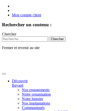
Mon compte client
Rechercher un contenu :
Chercher
Fermer et revenir au site
Aller
au
contenu
Découvrir
Bayard
Nos engagements
Notre organisation
Notre histoire
Nos implantations
Communiqués