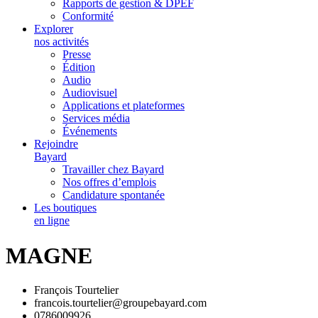
Rapports de gestion & DPEF
Conformité
Explorer
nos activités
Presse
Édition
Audio
Audiovisuel
Applications et plateformes
Services média
Événements
Rejoindre
Bayard
Travailler chez Bayard
Nos offres d’emplois
Candidature spontanée
Les boutiques
en ligne
MAGNE
François Tourtelier
francois.tourtelier@groupebayard.com
0786009926