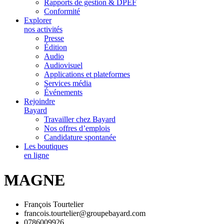
Rapports de gestion & DPEF
Conformité
Explorer
nos activités
Presse
Édition
Audio
Audiovisuel
Applications et plateformes
Services média
Événements
Rejoindre
Bayard
Travailler chez Bayard
Nos offres d’emplois
Candidature spontanée
Les boutiques
en ligne
MAGNE
François Tourtelier
francois.tourtelier@groupebayard.com
0786009926