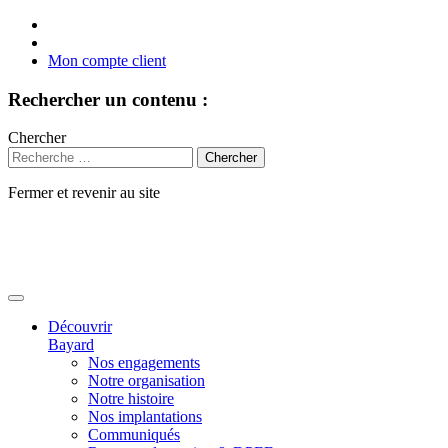
Mon compte client
Rechercher un contenu :
Chercher
Fermer et revenir au site
Aller
au
contenu
Découvrir
Bayard
Nos engagements
Notre organisation
Notre histoire
Nos implantations
Communiqués