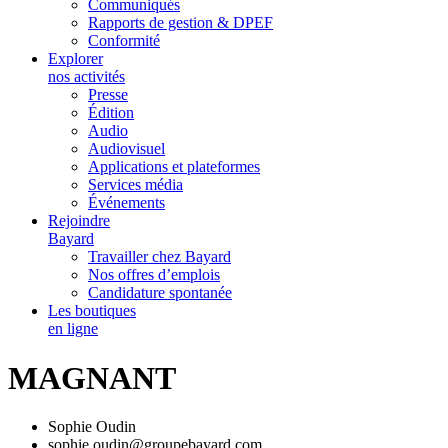
Communiqués
Rapports de gestion & DPEF
Conformité
Explorer
nos activités
Presse
Édition
Audio
Audiovisuel
Applications et plateformes
Services média
Événements
Rejoindre
Bayard
Travailler chez Bayard
Nos offres d’emplois
Candidature spontanée
Les boutiques
en ligne
MAGNANT
Sophie Oudin
sophie.oudin@groupebayard.com