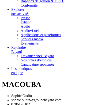
Rapports de gestion & DPEF
Conformité
Explorer
nos activités
Presse
Édition
Audio
Audiovisuel
Applications et plateformes
Services média
Événements
Rejoindre
Bayard
Travailler chez Bayard
Nos offres d’emplois
Candidature spontanée
Les boutiques
en ligne
MACOUBA
Sophie Oudin
sophie.oudin@groupebayard.com
0786126102