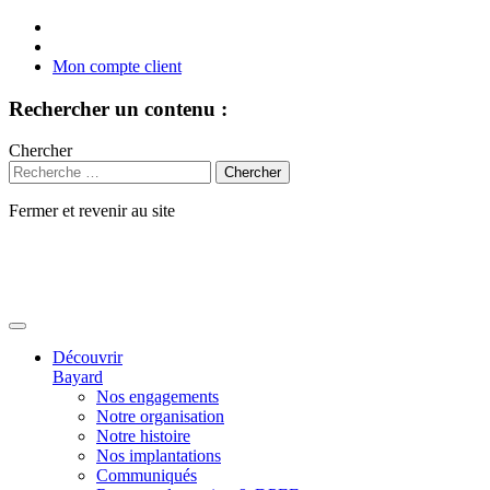
Mon compte client
Rechercher un contenu :
Chercher
Fermer et revenir au site
Aller
au
contenu
Découvrir
Bayard
Nos engagements
Notre organisation
Notre histoire
Nos implantations
Communiqués