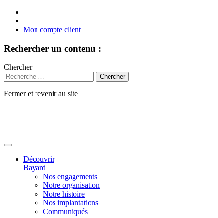
Mon compte client
Rechercher un contenu :
Chercher
Fermer et revenir au site
Aller
au
contenu
Découvrir
Bayard
Nos engagements
Notre organisation
Notre histoire
Nos implantations
Communiqués