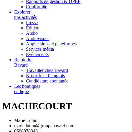
Rapports de gestion & DPEF
Conformité
Explorer
nos activités
Presse
Édition
Audio
Audiovisuel
Applications et plateformes
Services média
Événements
Rejoindre
Bayard
Travailler chez Bayard
Nos offres d’emplois
Candidature spontanée
Les boutiques
en ligne
MACHECOURT
Marie Lutun
marie.lutun@groupebayard.com
0608838343