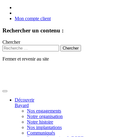
Mon compte client
Rechercher un contenu :
Chercher
Fermer et revenir au site
Aller
au
contenu
Découvrir
Bayard
Nos engagements
Notre organisation
Notre histoire
Nos implantations
Communiqués