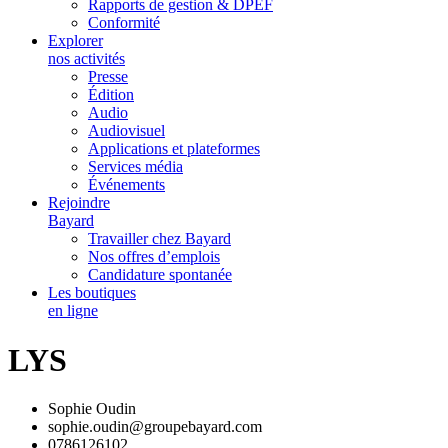
Rapports de gestion & DPEF
Conformité
Explorer
nos activités
Presse
Édition
Audio
Audiovisuel
Applications et plateformes
Services média
Événements
Rejoindre
Bayard
Travailler chez Bayard
Nos offres d’emplois
Candidature spontanée
Les boutiques
en ligne
LYS
Sophie Oudin
sophie.oudin@groupebayard.com
0786126102